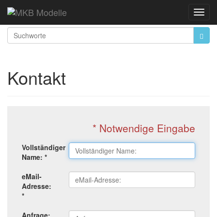
Startseite
Kontakt
Toggl
Navig
Kontakt
* Notwendige Eingabe
Vollständiger
Name: *
eMail-
Adresse:
*
Anfrage: